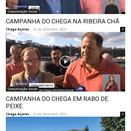
Comunicação Social
CAMPANHA DO CHEGA NA RIBEIRA CHÃ
Chega Açores
-
23 de Setembro, 2021
0
Comunicação Social
CAMPANHA DO CHEGA EM RABO DE
PEIXE
Chega Açores
-
22 de Setembro, 2021
0