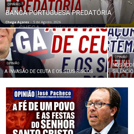
OPINIÃO
BANCA PORTUGUESA PREDATÓRIA
Chega Açores
-
5 de Agosto, 2026
OPINIÃO
OPINIÃO
NOS AÇOR
A INVASÃO DE CEUTA E OS SEUS RISCOS
SILÊNCIO