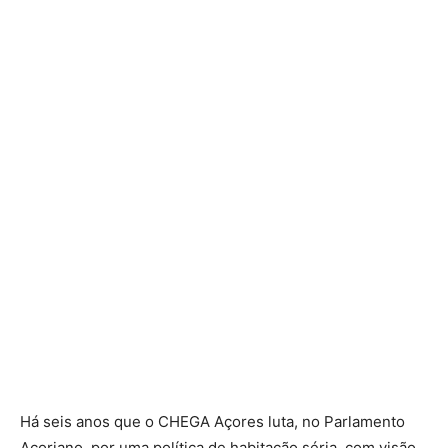
Há seis anos que o CHEGA Açores luta, no Parlamento
Açoriano, por uma política de habitação séria, com visão