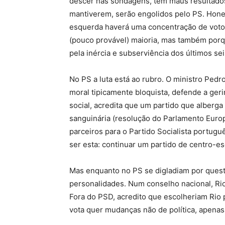
descer nas sondagens, têm maus resultado
mantiverem, serão engolidos pelo PS. Hone
esquerda haverá uma concentração de voto ú
(pouco provável) maioria, mas também porq
pela inércia e subserviência dos últimos sei
No PS a luta está ao rubro. O ministro Pedr
moral tipicamente bloquista, defende a ger
social, acredita que um partido que alberga
sanguinária (resolução do Parlamento Euro
parceiros para o Partido Socialista portugu
ser esta: continuar um partido de centro-e
Mas enquanto no PS se digladiam por questõ
personalidades. Num conselho nacional, Rio
Fora do PSD, acredito que escolheriam Rio 
vota quer mudanças não de política, apenas