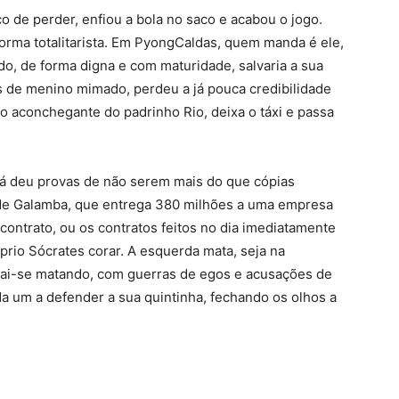
co de perder, enfiou a bola no saco e acabou o jogo.
 forma totalitarista. Em PyongCaldas, quem manda é ele,
o, de forma digna e com maturidade, salvaria a sua
ais de menino mimado, perdeu a já pouca credibilidade
ço aconchegante do padrinho Rio, deixa o táxi e passa
á deu provas de não serem mais do que cópias
o de Galamba, que entrega 380 milhões a uma empresa
 contrato, ou os contratos feitos no dia imediatamente
rio Sócrates corar. A esquerda mata, seja na
 vai-se matando, com guerras de egos e acusações de
a um a defender a sua quintinha, fechando os olhos a