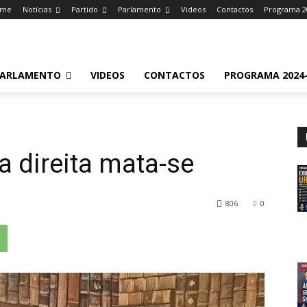
ome
Notícias
Partido
Parlamento
Videos
Contactos
Programa 2
ARLAMENTO
VIDEOS
CONTACTOS
PROGRAMA 2024-
a direita mata-se
806
0