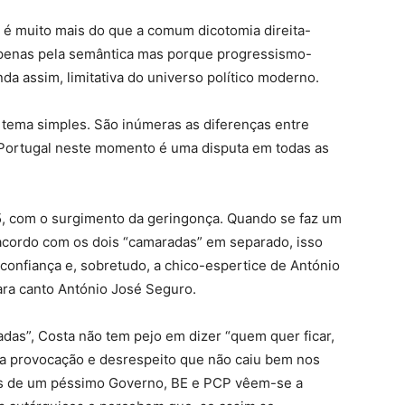
l é muito mais do que a comum dicotomia direita-
apenas pela semântica mas porque progressismo-
da assim, limitativa do universo político moderno.
o tema simples. São inúmeras as diferenças entre
 Portugal neste momento é uma disputa em todas as
15, com o surgimento da geringonça. Quando se faz um
 acordo com os dois “camaradas” em separado, isso
onfiança e, sobretudo, a chico-espertice de António
para canto António José Seguro.
das”, Costa não tem pejo em dizer “quem quer ficar,
ma provocação e desrespeito que não caiu bem nos
las de um péssimo Governo, BE e PCP vêem-se a