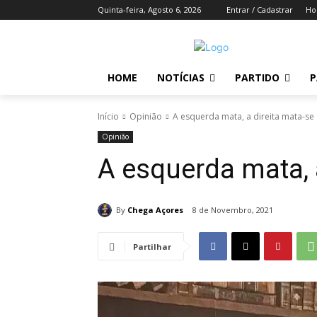
Quinta-feira, Agosto 6, 2026
Entrar / Cadastrar
H
HOME
NOTÍCIAS
PARTIDO
P
Início
Opinião
A esquerda mata, a direita mata-se
Opinião
A esquerda mata, 
By
Chega Açores
8 de Novembro, 2021
Partilhar