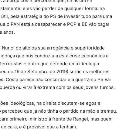
s autárquicos e percebem que, se assim se
stamente, eles vão perder de qualquer forma: na
til, pela estratégia do PS de investir tudo para uma
ue o PAN está a desaparecer e PCP e BE vão pagar
s anos.
o Nuno, do alto da sua arrogância e superioridade
ingonça que nos conduziu a esta crise económica e
 terroristas e outro que defende uma ideologia
peu de 19 de Setembro de 2019) serão os melhores
ês. Costa parece não concordar e a guerra no PS vai
squerda ou virar à extrema com os seus jovens turcos.
es ideológicas, na direita discutem-se egos e
 percebeu que já não tinha o partido na mão e tremeu.
para primeiro-ministro à frente de Rangel, mas quem
 de cara, e é provável que a tenham.