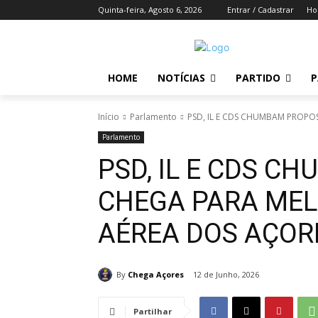
Quinta-feira, Agosto 6, 2026
Entrar / Cadastrar
H
HOME
NOTÍCIAS
PARTIDO
P
Início
Parlamento
PSD, IL E CDS CHUMBAM PROPO
Parlamento
PSD, IL E CDS 
CHEGA PARA MEL
AÉREA DOS AÇOR
By
Chega Açores
12 de Junho, 2026
Partilhar