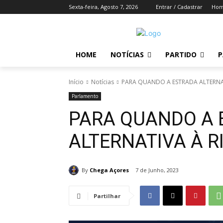
Sexta-feira, Agosto 7, 2026
Entrar / Cadastrar
Ho
HOME
NOTÍCIAS
PARTIDO
P
Início
Notícias
PARA QUANDO A ESTRADA ALTERNAT
Parlamento
PARA QUANDO A 
ALTERNATIVA À R
By
Chega Açores
7 de Junho, 2023
Partilhar