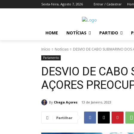
Sexta-feira, Agosto 7, 2026
Entrar / Cadastrar
Ho
HOME
NOTÍCIAS
PARTIDO
P
Início
Notícias
DESVIO DE CABO SUBMARINO DOS
Parlamento
DESVIO DE CABO
AÇORES PREOCUP
By
Chega Açores
13 de Janeiro, 2023
Partilhar