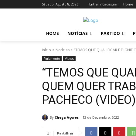
Sábado, Agosto 8, 2026
Entrar / Cadastrar
Home
HOME
NOTÍCIAS
PARTIDO
P
Início
Notícias
“TEMOS QUE QUALIFICAR E DIGNIFI
Parlamento
Videos
“TEMOS QUE QUAL
QUEM QUER TRAB
PACHECO (VIDEO)
By
Chega Açores
13 de Dezembro, 2022
Partilhar