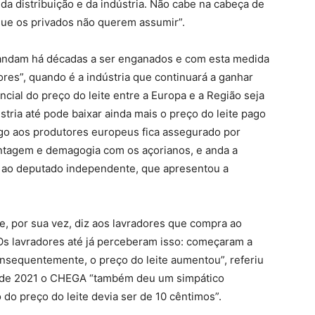
da distribuição e da indústria. Não cabe na cabeça de
que os privados não querem assumir”.
 andam há décadas a ser enganados e com esta medida
res”, quando é a indústria que continuará a ganhar
cial do preço do leite entre a Europa e a Região seja
stria até pode baixar ainda mais o preço do leite pago
pago aos produtores europeus fica assegurado por
antagem e demagogia com os açorianos, e anda a
 ao deputado independente, que apresentou a
e, por sua vez, diz aos lavradores que compra ao
 Os lavradores até já perceberam isso: começaram a
onsequentemente, o preço do leite aumentou”, referiu
 de 2021 o CHEGA “também deu um simpático
o preço do leite devia ser de 10 cêntimos”.