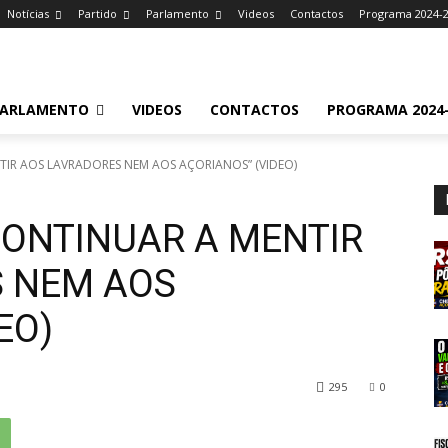
Notícias
Partido
Parlamento
Videos
Contactos
Programa 2024-
ARLAMENTO
VIDEOS
CONTACTOS
PROGRAMA 2024-
IR AOS LAVRADORES NEM AOS AÇORIANOS” (VIDEO)
ONTINUAR A MENTIR
 NEM AOS
EO)
295
0