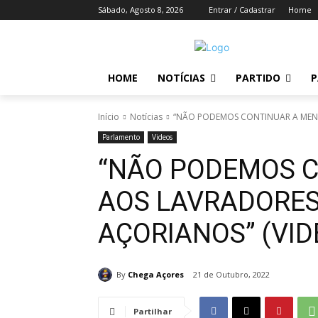
Sábado, Agosto 8, 2026
Entrar / Cadastrar
Home
HOME
NOTÍCIAS
PARTIDO
P
Início
Notícias
“NÃO PODEMOS CONTINUAR A MENT
Parlamento
Videos
“NÃO PODEMOS C
AOS LAVRADORES
AÇORIANOS” (VID
By
Chega Açores
21 de Outubro, 2022
Partilhar