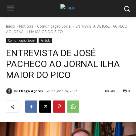
Início
Notícias
Comunicação Social
ENTREVISTA DE JOSÉ PACHECO
AO JORNAL ILHA MAIOR DO PICO
Comunicação Social
Partido
ENTREVISTA DE JOSÉ
PACHECO AO JORNAL ILHA
MAIOR DO PICO
By
Chega Açores
28 de Janeiro, 2022
406
0