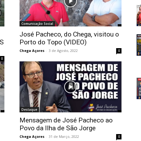
Comunicação Social
José Pacheco, do Chega, visitou o
S
Porto do Topo (VIDEO)
Chega Açores
-
3 de Agosto, 2022
0
0
Destaque
Mensagem de José Pacheco ao
Povo da Ilha de São Jorge
Chega Açores
-
31 de Março, 2022
0