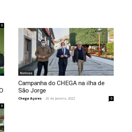
0
Notícias
Campanha do CHEGA na ilha de
 O
São Jorge
Chega Açores
-
20 de Janeiro, 2022
0
0