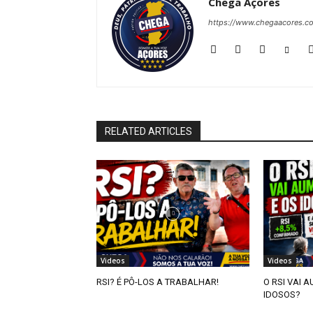
Chega Açores
https://www.chegaacores.c
RELATED ARTICLES
Videos
Videos
RSI? É PÔ-LOS A TRABALHAR!
O RSI VAI 
IDOSOS?