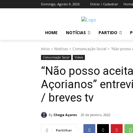
Domingo, Agosto 9, 2026
Entrar / Cadastrar
Hom
HOME
NOTÍCIAS
PARTIDO
P
Início
Notícias
Comunicação Social
"Não posso a
Comunicação Social
Videos
“Não posso aceit
Açorianos” entrev
/ breves tv
By
Chega Açores
20 de Janeiro, 2022
Partilhar