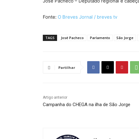
José Pacheco – Deputado regional e cabeça
Fonte:
O Breves Jornal / breves tv
TAGS
José Pacheco
Parlamento
São Jorge
Partilhar
Artigo anterior
Campanha do CHEGA na ilha de São Jorge