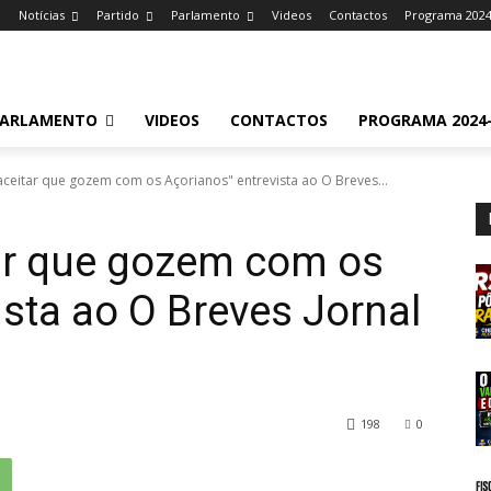
e
Notícias
Partido
Parlamento
Videos
Contactos
Programa 2024
ARLAMENTO
VIDEOS
CONTACTOS
PROGRAMA 2024-
ceitar que gozem com os Açorianos" entrevista ao O Breves...
ar que gozem com os
ista ao O Breves Jornal
198
0