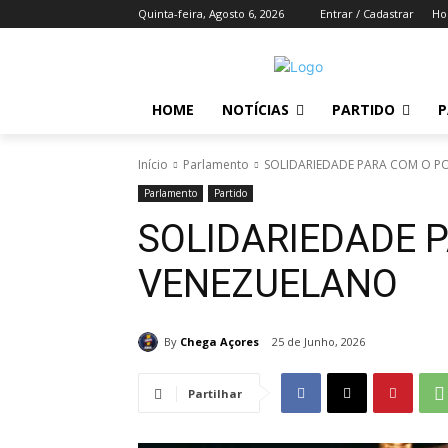
Quinta-feira, Agosto 6, 2026
Entrar / Cadastrar
H
HOME
NOTÍCIAS
PARTIDO
P
Início
Parlamento
SOLIDARIEDADE PARA COM O 
Parlamento
Partido
SOLIDARIEDADE 
VENEZUELANO
By
Chega Açores
25 de Junho, 2026
Partilhar