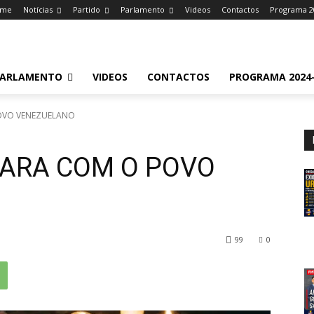
ome
Notícias
Partido
Parlamento
Videos
Contactos
Programa 2
ARLAMENTO
VIDEOS
CONTACTOS
PROGRAMA 2024-
POVO VENEZUELANO
PARA COM O POVO
99
0