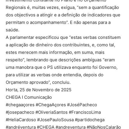
Regionais é, muitas vezes, exígua, “sem a quantificação
dos objectivos a atingir e a definição de indicadores que
permitam o acompanhamento”. E não apenas para a
saúde.
A parlamentar especificou que “estas verbas constituem
a aplicação de dinheiro dos contribuintes, e, como tal,
estes merecem mais informação, em suma, mais
respeito”, lembrando que descrições ambíguas “eram
uma manobra que o PS utilizava enquanto foi Governo,
para utilizar as verbas onde entendia, depois do
Orçamento aprovado”, concluiu.
Horta, 25 de Novembro de 2025
CHEGA I Comunicação
#chegaaçores #ChegaAçores #JoséPacheco
#josepacheco #OliveriaSantos #FranciscoLima
#HeliaCardoso #JosePauloSousa #partidochega
#andréventura #CHEGA #andreventura #NãoNosCalarão