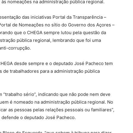
o às nomeações na administração pública regional.
sentação das iniciativas Portal da Transparência –
ortal de Nomeações no sítio do Governo dos Açores –
brando que o CHEGA sempre lutou pela questão da
stração pública regional, lembrando que foi uma
anti-corrupção.
o CHEGA desde sempre e o deputado José Pacheco tem
 de trabalhadores para a administração pública
m “trabalho sério”, indicando que não pode nem deve
quem é nomeado na administração pública regional. No
car as pessoas pelas relações pessoais ou familiares”,
ue defende o deputado José Pacheco.
 Bloco de Esquerda, “que sobem à tribuna para dizer