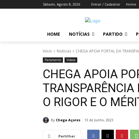
Sábado, Agosto 8, 2026
Entrar / Cadastrar
Home
HOME
NOTÍCIAS
PARTIDO
P
Início
Notícias
CHEGA APOIA PORTAL DA TRANSPAR
Parlamento
Videos
CHEGA APOIA PO
TRANSPARÊNCIA
O RIGOR E O MÉRI
By
Chega Açores
13 de Junho, 2023
Partilhar