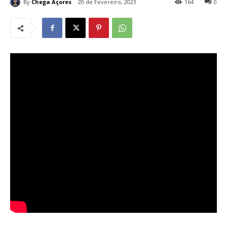
By
Chega Açores
20 de Fevereiro, 2023
164
0