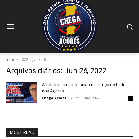
Início
2022
Jun
26
Arquivos diários: Jun 26, 2022
A falácia da composição e o Preço do Leite
nos Açores.
Chega Açores
-
26 de Junho, 2022
0
MOST READ