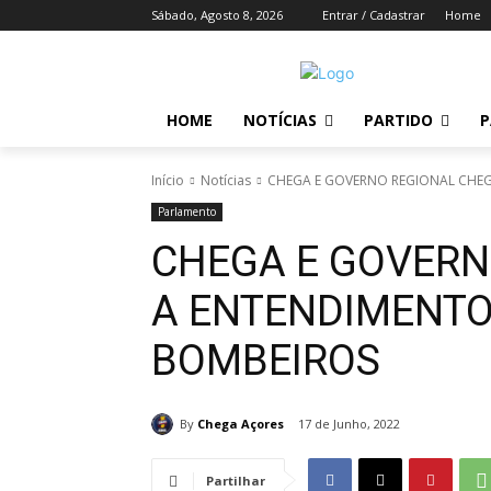
Sábado, Agosto 8, 2026
Entrar / Cadastrar
Home
HOME
NOTÍCIAS
PARTIDO
P
Início
Notícias
CHEGA E GOVERNO REGIONAL CHEG
Parlamento
CHEGA E GOVER
A ENTENDIMENTO
BOMBEIROS
By
Chega Açores
17 de Junho, 2022
Partilhar