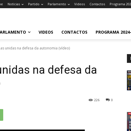
me
Notícias
Partido
Parlamento
Videos
Contactos
Programa 202
ARLAMENTO
VIDEOS
CONTACTOS
PROGRAMA 2024-
has unidas na defesa da autonomia (vídeo)
unidas na defesa da
)
226
0