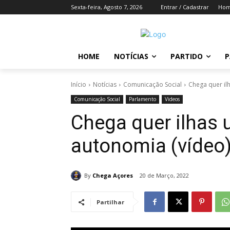
Sexta-feira, Agosto 7, 2026
Entrar / Cadastrar
Ho
HOME
NOTÍCIAS
PARTIDO
P
Início
Notícias
Comunicação Social
Chega quer il
Comunicação Social
Parlamento
Videos
Chega quer ilhas 
autonomia (vídeo
By
Chega Açores
20 de Março, 2022
Partilhar