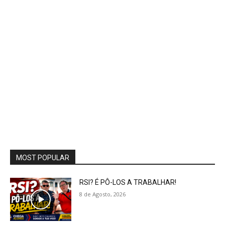
MOST POPULAR
RSI? É PÔ-LOS A TRABALHAR!
8 de Agosto, 2026