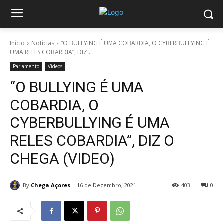
Início
Notícias
“O BULLYING É UMA COBARDIA, O CYBERBULLYING É
UMA RELES COBARDIA”, DIZ...
Parlamento
Videos
“O BULLYING É UMA
COBARDIA, O
CYBERBULLYING É UMA
RELES COBARDIA”, DIZ O
CHEGA (VIDEO)
By
Chega Açores
16 de Dezembro, 2021
403
0