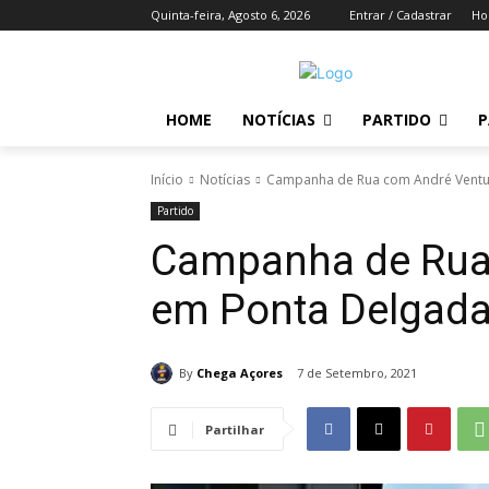
Quinta-feira, Agosto 6, 2026
Entrar / Cadastrar
H
HOME
NOTÍCIAS
PARTIDO
P
Início
Notícias
Campanha de Rua com André Ventu
Partido
Campanha de Rua
em Ponta Delgad
By
Chega Açores
7 de Setembro, 2021
Partilhar