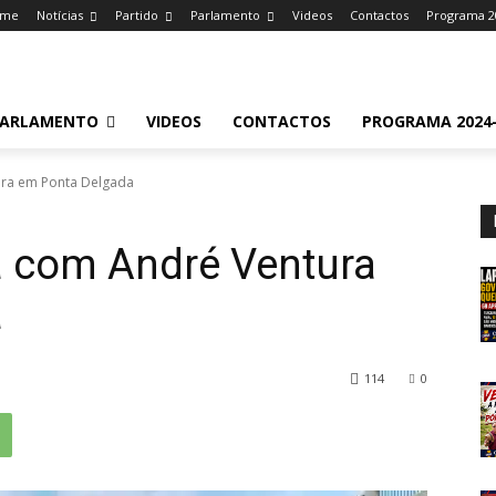
ome
Notícias
Partido
Parlamento
Videos
Contactos
Programa 2
ARLAMENTO
VIDEOS
CONTACTOS
PROGRAMA 2024-
ra em Ponta Delgada
 com André Ventura
a
114
0