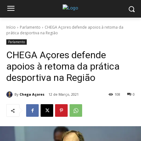
Início
Parlamento
CHEGA Açores defende apoios à retoma da
prática desportiva na Região
Parlamento
CHEGA Açores defende
apoios à retoma da prática
desportiva na Região
By
Chega Açores
12 de Março, 2021
108
0