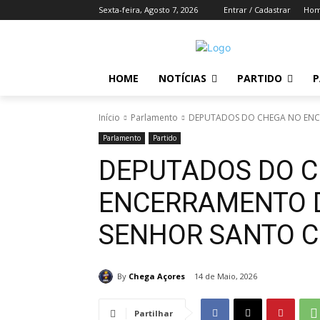
Sexta-feira, Agosto 7, 2026
Entrar / Cadastrar
Ho
HOME
NOTÍCIAS
PARTIDO
P
Início
Parlamento
DEPUTADOS DO CHEGA NO ENCE
Parlamento
Partido
DEPUTADOS DO 
ENCERRAMENTO D
SENHOR SANTO C
By
Chega Açores
14 de Maio, 2026
Partilhar