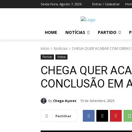
Sexta-feira, Agosto 7, 2026
Entrar / Cadastrar
Ho
HOME
NOTÍCIAS
PARTIDO
P
Início
Notícias
CHEGA QUER ACABAR COM OBRAS 
Partido
Videos
CHEGA QUER AC
CONCLUSÃO EM 
By
Chega Açores
15 de Setembro, 2025
Partilhar