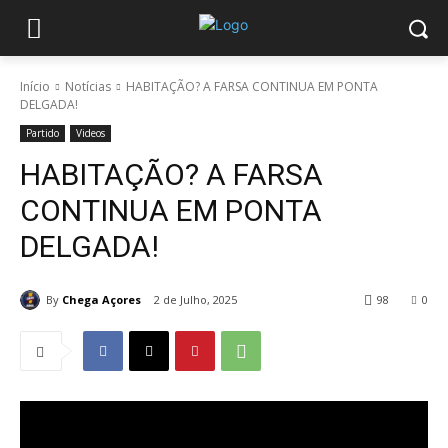
Início
Notícias
HABITAÇÃO? A FARSA CONTINUA EM PONTA
DELGADA!
Partido
Videos
HABITAÇÃO? A FARSA
CONTINUA EM PONTA
DELGADA!
By
Chega Açores
2 de Julho, 2025
98
0