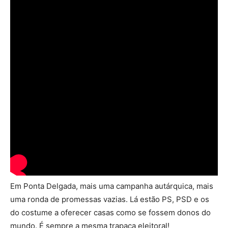
Em Ponta Delgada, mais uma campanha autárquica, mais
uma ronda de promessas vazias. Lá estão PS, PSD e os
do costume a oferecer casas como se fossem donos do
mundo. É sempre a mesma trapaça eleitoral!