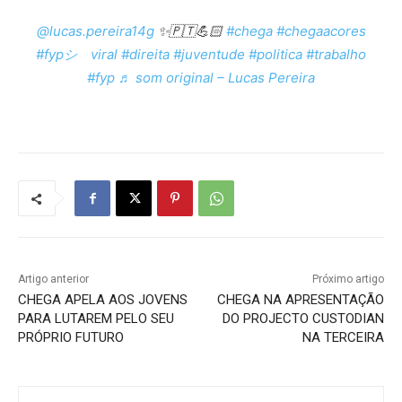
@lucas.pereira14g
✨️🇵🇹💪🏻
#chega
#chegaacores
#fypシ゚viral
#direita
#juventude
#politica
#trabalho
#fyp
♬ som original – Lucas Pereira
Artigo anterior
Próximo artigo
CHEGA APELA AOS JOVENS
CHEGA NA APRESENTAÇÃO
PARA LUTAREM PELO SEU
DO PROJECTO CUSTODIAN
PRÓPRIO FUTURO
NA TERCEIRA