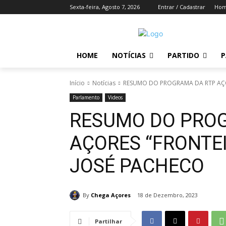
Sexta-feira, Agosto 7, 2026
Entrar / Cadastrar
Ho
HOME
NOTÍCIAS
PARTIDO
P
Início
Notícias
RESUMO DO PROGRAMA DA RTP AÇO
Parlamento
Videos
RESUMO DO PRO
AÇORES “FRONTEI
JOSÉ PACHECO
By
Chega Açores
18 de Dezembro, 2023
Partilhar