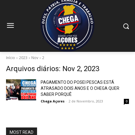
Início
2023
Nov
2
Arquivos diários: Nov 2, 2023
PAGAMENTO DO POSEI PESCAS ESTÁ
ATRASADO DOIS ANOS E O CHEGA QUER
SABER PORQUÊ
Chega Açores
-
2 de Novembro, 2023
0
MOST READ