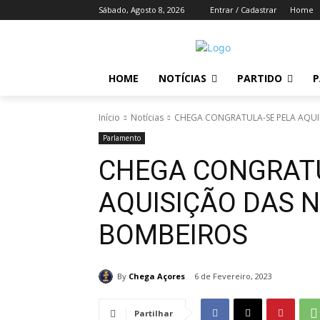
Sábado, Agosto 8, 2026
Entrar / Cadastrar
Home
HOME
NOTÍCIAS
PARTIDO
P
Início
Notícias
CHEGA CONGRATULA-SE PELA AQUI
Parlamento
CHEGA CONGRATU
AQUISIÇÃO DAS 
BOMBEIROS
By
Chega Açores
6 de Fevereiro, 2023
Partilhar