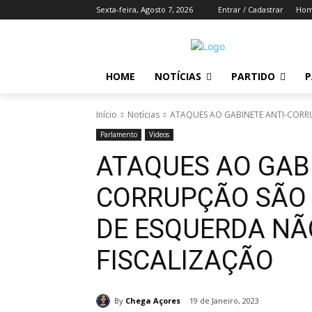
Sexta-feira, Agosto 7, 2026
Entrar / Cadastrar
Ho
HOME
NOTÍCIAS
PARTIDO
P
Início
Notícias
ATAQUES AO GABINETE ANTI-CORR
Parlamento
Videos
ATAQUES AO GABI
CORRUPÇÃO SÃO 
DE ESQUERDA NÃ
FISCALIZAÇÃO
By
Chega Açores
19 de Janeiro, 2023