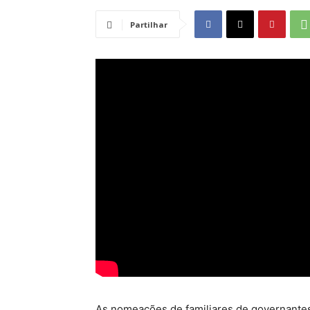
Partilhar
As nomeações de familiares de governantes n