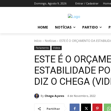
Domingo, Agosto 9, 2026
Entrar / Cadastrar
Hom
HOME
NOTÍCIAS
PARTIDO
P
Início
Notícias
ESTE É O ORÇAMENTO DA ESTABILIDA
Parlamento
Videos
ESTE É O ORÇAM
ESTABILIDADE PO
DIZ O CHEGA (VID
By
Chega Açores
4 de Novembro, 2022
Partilhar