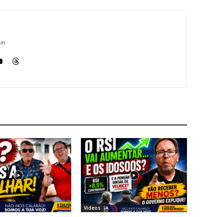
om
Videos