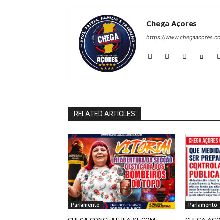
Chega Açores
https://www.chegaacores.c
RELATED ARTICLES
Parlamento
Parlamento
CHEGA CONGRATULA-SE COM
CHEGA AÇO