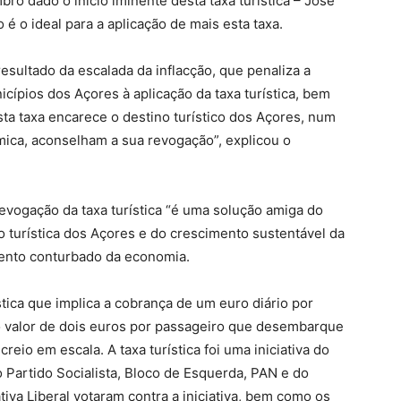
o dado o início iminente desta taxa turística – José
 o ideal para a aplicação de mais esta taxa.
esultado da escalada da inflacção, que penaliza a
cípios dos Açores à aplicação da taxa turística, bem
sta taxa encarece o destino turístico dos Açores, num
ca, aconselham a sua revogação”, explicou o
evogação da taxa turística “é uma solução amiga do
turística dos Açores e do crescimento sustentável da
ento conturbado da economia.
stica que implica a cobrança de um euro diário por
o valor de dois euros por passageiro que desembarque
eio em escala. A taxa turística foi uma iniciativa do
 Partido Socialista, Bloco de Esquerda, PAN e do
iva Liberal votaram contra a iniciativa, bem como os