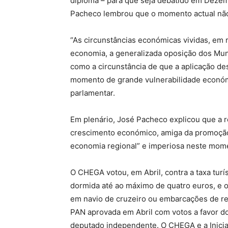
diploma – para que seja debatido em Dezembr
Pacheco lembrou que o momento actual não é
“As circunstâncias económicas vividas, em r
economia, a generalizada oposição dos Muni
como a circunstância de que a aplicação de
momento de grande vulnerabilidade económi
parlamentar.
Em plenário, José Pacheco explicou que a r
crescimento económico, amiga da promoção 
economia regional” e imperiosa neste mom
O CHEGA votou, em Abril, contra a taxa turí
dormida até ao máximo de quatro euros, e 
em navio de cruzeiro ou embarcações de recr
PAN aprovada em Abril com votos a favor do
deputado independente. O CHEGA e a Iniciat