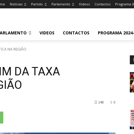
ome
Notícias
Partido
Parlamento
Videos
Contactos
Programa 2
ARLAMENTO
VIDEOS
CONTACTOS
PROGRAMA 2024-
TICA NA REGIÃO
IM DA TAXA
GIÃO
248
0