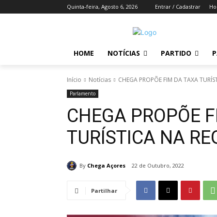
Quinta-feira, Agosto 6, 2026
Entrar / Cadastrar
H
HOME
NOTÍCIAS
PARTIDO
P
Início
Notícias
CHEGA PROPÕE FIM DA TAXA TURÍS
Parlamento
CHEGA PROPÕE F
TURÍSTICA NA RE
By
Chega Açores
22 de Outubro, 2022
Partilhar