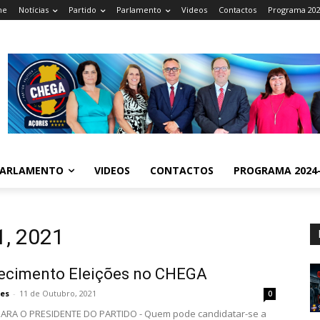
me
Notícias
Partido
Parlamento
Videos
Contactos
Programa 202
ARLAMENTO
VIDEOS
CONTACTOS
PROGRAMA 2024-
1, 2021
recimento Eleições no CHEGA
es
-
11 de Outubro, 2021
0
PARA O PRESIDENTE DO PARTIDO - Quem pode candidatar-se a