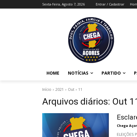
Sexta-feira, Agosto 7, 2026
Entrar / Cadastrar
Ho
HOME
NOTÍCIAS
PARTIDO
P
Início
2021
Out
11
Arquivos diários: Out 1
Escla
Chega Açor
ELEIÇÕES 