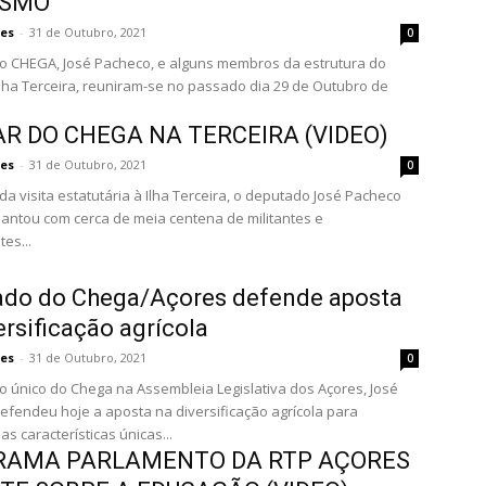
ÍSMO
es
-
31 de Outubro, 2021
0
 CHEGA, José Pacheco, e alguns membros da estrutura do
lha Terceira, reuniram-se no passado dia 29 de Outubro de
R DO CHEGA NA TERCEIRA (VIDEO)
es
-
31 de Outubro, 2021
0
da visita estatutária à Ilha Terceira, o deputado José Pacheco
antou com cerca de meia centena de militantes e
es...
ado do Chega/Açores defende aposta
ersificação agrícola
es
-
31 de Outubro, 2021
0
 único do Chega na Assembleia Legislativa dos Açores, José
efendeu hoje a aposta na diversificação agrícola para
as características únicas...
RAMA PARLAMENTO DA RTP AÇORES