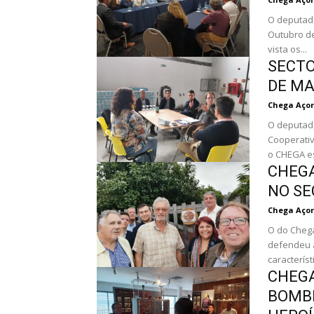
O deputado
Outubro de
vista os...
SECTO
DE MA
Chega Açor
O deputad
Cooperativ
o CHEGA es
CHEGA
NO SE
Chega Açor
O do Chega
defendeu a
característ
CHEGA
BOMBE