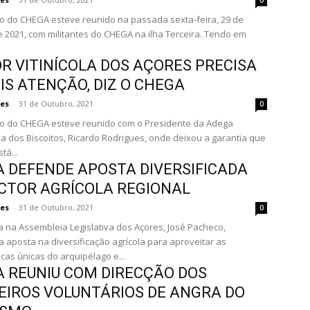
0
 do CHEGA esteve reunido na passada sexta-feira, 29 de
 2021, com militantes do CHEGA na ilha Terceira. Tendo em
R VITINÍCOLA DOS AÇORES PRECISA
IS ATENÇÃO, DIZ O CHEGA
es
-
31 de Outubro, 2021
0
o do CHEGA esteve reunido com o Presidente da Adega
a dos Biscoitos, Ricardo Rodrigues, onde deixou a garantia que
tá...
 DEFENDE APOSTA DIVERSIFICADA
CTOR AGRÍCOLA REGIONAL
es
-
31 de Outubro, 2021
0
 na Assembleia Legislativa dos Açores, José Pacheco,
 aposta na diversificação agrícola para aproveitar as
icas únicas do arquipélago e...
 REUNIU COM DIRECÇÃO DOS
IROS VOLUNTÁRIOS DE ANGRA DO