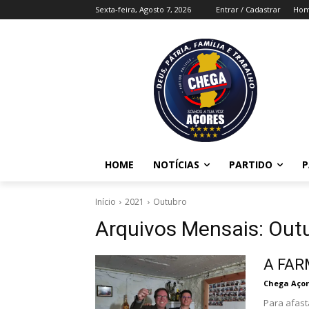
Sexta-feira, Agosto 7, 2026
Entrar / Cadastrar
Ho
HOME
NOTÍCIAS
PARTIDO
P
Início
2021
Outubro
Arquivos Mensais: Out
A FAR
Chega Açor
Para afast