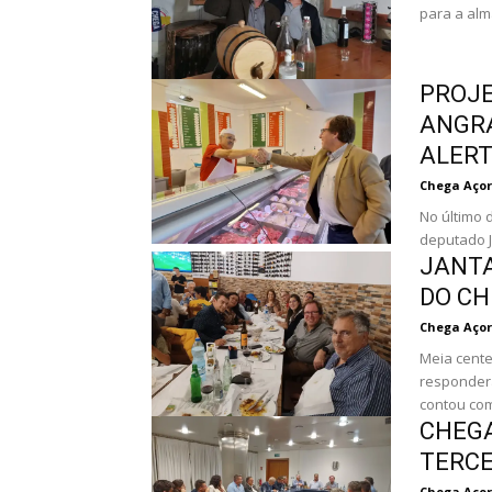
para a alm
PROJE
ANGRA
ALERT
Chega Açor
No último d
deputado J
JANTA
DO CH
Chega Açor
Meia cente
responder
contou com
CHEGA
TERCE
Chega Açor