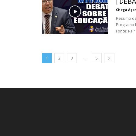
| DEB
Chega Açor
Resumo da
Programa P
Fonte: RT
...
1
2
3
5