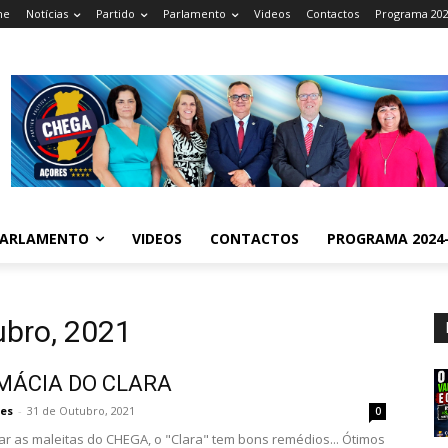
me
Notícias
Partido
Parlamento
Videos
Contactos
Programa 202
ARLAMENTO
VIDEOS
CONTACTOS
PROGRAMA 2024-
ubro, 2021
MÁCIA DO CLARA
es
-
31 de Outubro, 2021
0
ar as maleitas do CHEGA, o "Clara" tem bons remédios... Ótimos