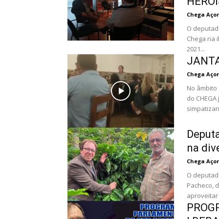
HERO
Chega Açor
O deputado
Chega na i
2021...
JANTA
Chega Açor
No âmbito 
do CHEGA j
simpatizant
Deput
na div
Chega Açor
O deputado
Pacheco, d
aproveitar 
PROG