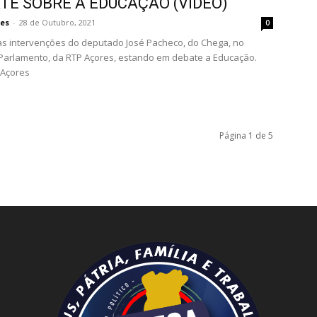
ATE SOBRE A EDUCAÇÃO (VIDEO)
es
-
28 de Outubro, 2021
0
s intervenções do deputado José Pacheco, do Chega, no
arlamento, da RTP Açores, estando em debate a Educação.
P Açores
Página 1 de 5