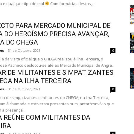
a e qualquer tipo de mal
Com farmácias destas,...
CTO PARA MERCADO MUNICIPAL DE
 DO HEROÍSMO PRECISA AVANÇAR,
A DO CHEGA
es
-
31 de Outubro, 2021
0
ia da visita oficial que o CHEGA realizou à ilha Terceira, o
osé Pacheco deslocou-se até ao Mercado Municipal de Angra...
R DE MILITANTES E SIMPATIZANTES
EGA NA ILHA TERCEIRA
es
-
31 de Outubro, 2021
0
na de simpatizantes e militantes do CHEGA, na ilha Terceira,
am à chamada e estiveram presentes num jantar/convívio que
 a presença...
 REÚNE COM MILITANTES DA
IRA
es
-
31 de Outubro, 2021