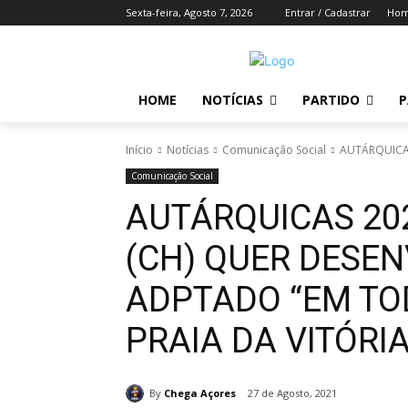
Sexta-feira, Agosto 7, 2026
Entrar / Cadastrar
Ho
HOME
NOTÍCIAS
PARTIDO
P
Início
Notícias
Comunicação Social
AUTÁRQUICAS
Comunicação Social
AUTÁRQUICAS 20
(CH) QUER DESE
ADPTADO “EM TO
PRAIA DA VITÓRI
By
Chega Açores
27 de Agosto, 2021