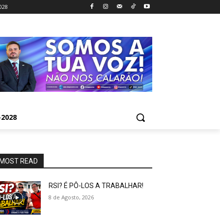
028
2028
MOST READ
RSI? É PÔ-LOS A TRABALHAR!
8 de Agosto, 2026