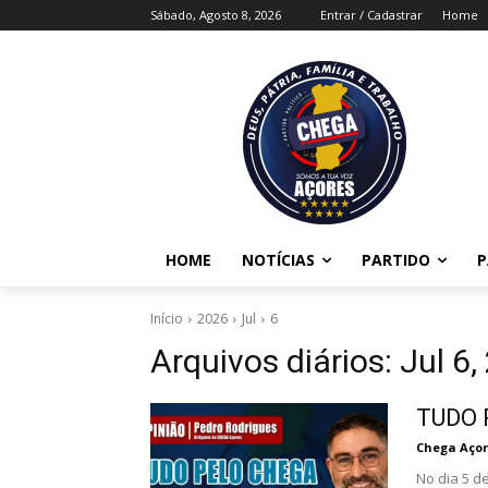
Sábado, Agosto 8, 2026
Entrar / Cadastrar
Home
HOME
NOTÍCIAS
PARTIDO
P
Início
2026
Jul
6
Arquivos diários: Jul 6
TUDO 
Chega Açor
No dia 5 d