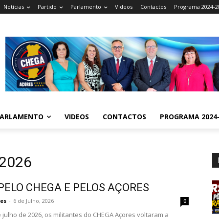
Notícias
Partido
Parlamento
Videos
Contactos
Programa 2024-2
ARLAMENTO
VIDEOS
CONTACTOS
PROGRAMA 2024-
, 2026
PELO CHEGA E PELOS AÇORES
es
-
6 de Julho, 2026
0
e julho de 2026, os militantes do CHEGA Açores voltaram a