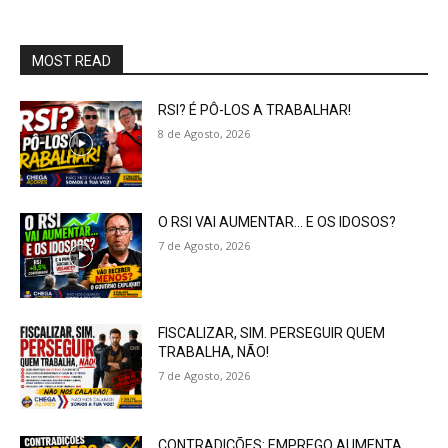
MOST READ
RSI? É PÔ-LOS A TRABALHAR!
8 de Agosto, 2026
O RSI VAI AUMENTAR… E OS IDOSOS?
7 de Agosto, 2026
FISCALIZAR, SIM. PERSEGUIR QUEM
TRABALHA, NÃO!
7 de Agosto, 2026
CONTRADIÇÕES: EMPREGO AUMENTA…