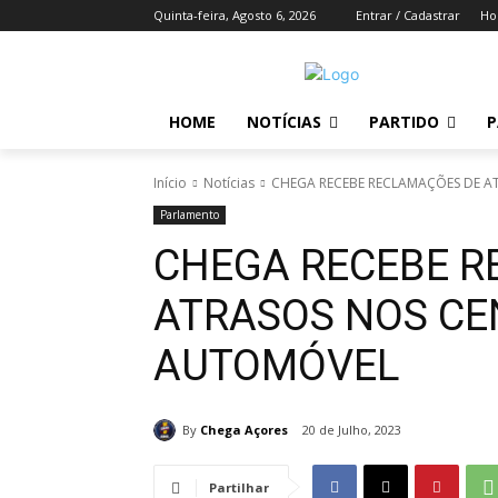
Quinta-feira, Agosto 6, 2026
Entrar / Cadastrar
H
HOME
NOTÍCIAS
PARTIDO
P
Início
Notícias
CHEGA RECEBE RECLAMAÇÕES DE A
Parlamento
CHEGA RECEBE R
ATRASOS NOS CE
AUTOMÓVEL
By
Chega Açores
20 de Julho, 2023
Partilhar