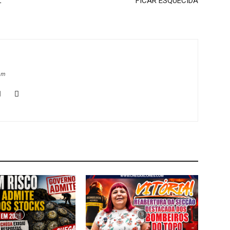
L
FICAR ESQUECIDA
om