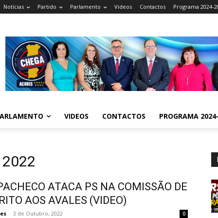
Notícias
Partido
Parlamento
Videos
Contactos
Programa 2024-2
ARLAMENTO
VIDEOS
CONTACTOS
PROGRAMA 2024-
, 2022
PACHECO ATACA PS NA COMISSÃO DE
RITO AOS AVALES (VIDEO)
es
-
3 de Outubro, 2022
0