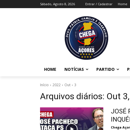
Sábado, Agosto 8, 2026
Entrar / Cadastrar
Home
HOME
NOTÍCIAS
PARTIDO
P
Início
2022
Out
3
Arquivos diários: Out 3
JOSÉ 
INQUÉ
Chega Açor