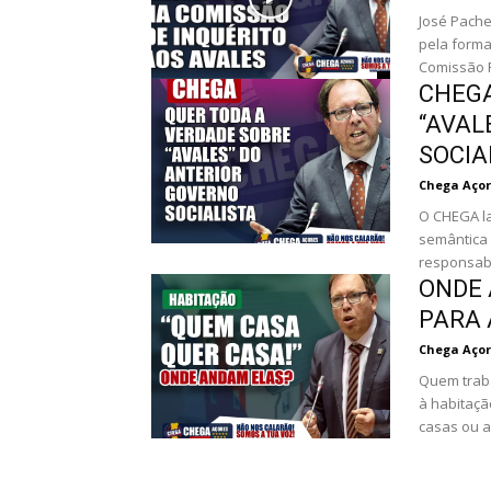
José Pache
pela forma
Comissão P
CHEGA
“AVAL
SOCIA
Chega Açor
O CHEGA la
semântica 
responsabi
ONDE 
PARA 
Chega Açor
Quem traba
à habitaçã
casas ou a