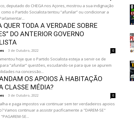
co, deputado do CHEGA nos Açores, mostrou a sua indignação
 como o Partido Socialista tentou “afunilar” ou condicionar a
arlamentar...
 QUER TODA A VERDADE SOBRE
ES” DO ANTERIOR GOVERNO
LISTA
es
-
3 de Outubro, 2022
0
mentou hoje que o Partido Socialista esteja a servir-se de
para “afunilar” questões, escudando-se para que se apurem
lidades na concessão...
ANDAM OS APOIOS À HABITAÇÃO
A CLASSE MÉDIA?
es
-
3 de Outubro, 2022
0
lha e paga impostos vai continuar sem ter verdadeiros apoios
o? Vamos continuar a assistir pacificamente a "DAREM-SE"
 "PAGAREM-SE...