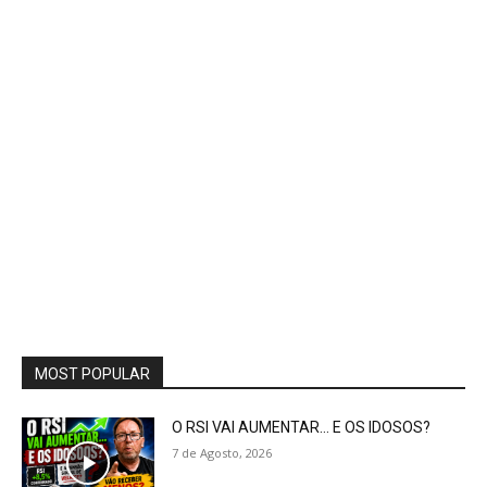
MOST POPULAR
O RSI VAI AUMENTAR… E OS IDOSOS?
7 de Agosto, 2026