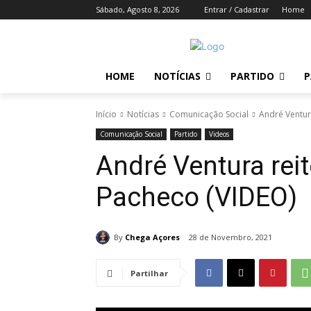
Sábado, Agosto 8, 2026
Entrar / Cadastrar
Home
HOME
NOTÍCIAS
PARTIDO
P
Início
Notícias
Comunicação Social
André Ventur
Comunicação Social
Partido
Videos
André Ventura rei
Pacheco (VIDEO)
By
Chega Açores
28 de Novembro, 2021
Partilhar