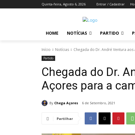
Quinta-feira, Agosto 6, 2026
Entrar / Cadastrar
H
HOME
NOTÍCIAS
PARTIDO
P
Início
Notícias
Chegada do Dr. André Ventura aos
Partido
Chegada do Dr. A
Açores para a ca
By
Chega Açores
6 de Setembro, 2021
Partilhar