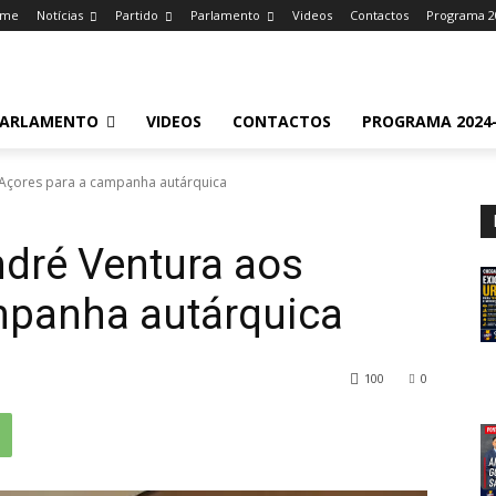
ome
Notícias
Partido
Parlamento
Videos
Contactos
Programa 2
ARLAMENTO
VIDEOS
CONTACTOS
PROGRAMA 2024-
 Açores para a campanha autárquica
ndré Ventura aos
mpanha autárquica
100
0