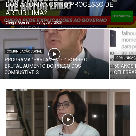
DOS AÇORIANOS NO PROCESSO DE
ARTUR LIMA?
Chega Açores
-
4 de Agosto, 2026
COMUNICAÇÃO SOCIAL
COMUNICAÇÃ
PROGRAMA “PARLAMENTO” SOBRE O
BRUTAL AUMENTO DO PREÇO DOS
50 ANOS 
COMBUSTÍVEIS
CELEBRAR